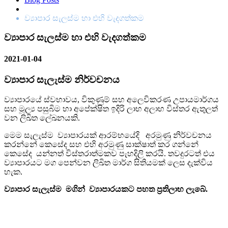
ව්‍යාපාර සැලස්ම හා එහි වැදගත්කම
ව්‍යාපාර සැලස්ම හා එහි වැදගත්කම
2021-01-04
ව්‍යාපාර සැලැස්ම නිර්වචනය
ව්‍යාපාරයේ ස්වභාවය, විකුණුම් සහ අලෙවිකරණ උපායමාර්ගය
සහ මූල්‍ය පසුබිම හා අපේක්ෂිත ඉදිරි ලාභ අලාභ විස්තර ඇතුලත්
වන ලිඛිත ලේඛනයකි.
මෙම සැලැස්ම ව්‍යාපාරයක් ආරම්භයේදි අරමුණු නිර්වචනය
කරන්නේ කෙසේද සහ එහි අරමුණු සාක්ෂාත් කර ගන්නේ
කෙසේද යන්නත් විස්තරාත්මකව පැහදිලි කරයි. තවදුරටත් එය
ව්‍යාපාරයට මග පෙන්වන ලිඛිත මාර්ග සිතියමක් ලෙස දැක්විය
හැක.
ව්‍යාපාර සැලැස්ම මගින් ව්‍යාපාරයකට පහත ප්‍රතිලාභ ලැබේ.