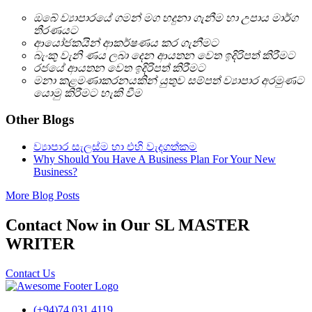
ඔබේ ව්‍යාපාරයේ ගමන් මග හදුනා ගැනීම හා උපාය මාර්ග
තීරණයට
ආයෝජකයින් ආකර්ෂණය කර ගැනීමට
බැංකු වැනි ණය ලබා දෙන ආයතන වෙත ඉදිරිපත් කිරීමට
රජයේ ආයතන වෙත ඉදිරිපත් කිරීමට
මනා කළමණාකරනයකින් යුතුව සම්පත් ව්‍යාපාර අරමුණට
යොමු කිරීමට හැකි වීම
Other Blogs
ව්‍යාපාර සැලස්ම හා එහි වැදගත්කම
Why Should You Have A Business Plan For Your New
Business?
More Blog Posts
Contact Now in Our SL MASTER
WRITER
Contact Us
(+94)74 031 4119