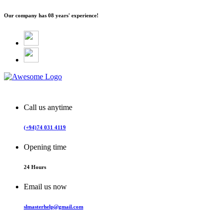
Our company has
08 years' experience!
Call us anytime
(+94)74 031 4119
Opening time
24 Hours
Email us now
slmasterhelp@gmail.com