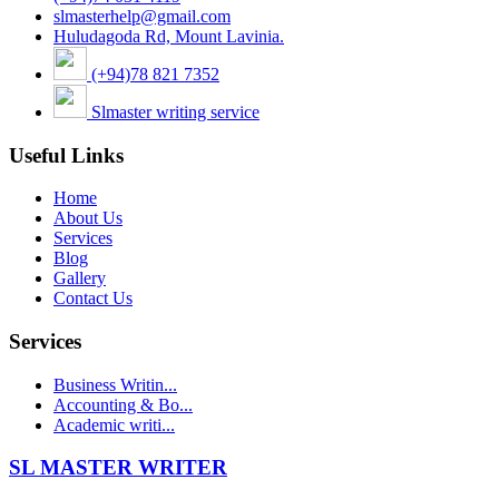
slmasterhelp@gmail.com
Huludagoda Rd, Mount Lavinia.
(+94)78 821 7352
Slmaster writing service
Useful Links
Home
About Us
Services
Blog
Gallery
Contact Us
Services
Business Writin...
Accounting & Bo...
Academic writi...
SL MASTER WRITER